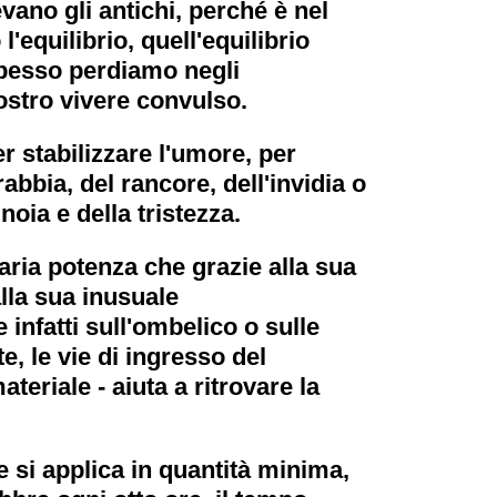
evano gli antichi, perché è nel
equilibrio, quell'equilibrio
spesso perdiamo negli
 nostro vivere convulso.
er stabilizzare l'umore, per
rabbia, del rancore, dell'invidia o
noia e della tristezza.
aria potenza che grazie alla sua
lla sua inusuale
infatti sull'ombelico o sulle
e, le vie di ingresso del
teriale - aiuta a ritrovare la
e si applica in quantità minima,