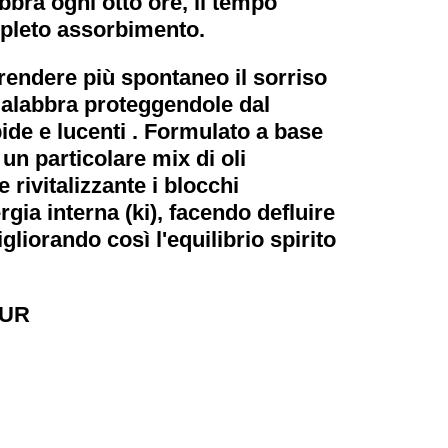
abbra ogni otto ore, il tempo
mpleto assorbimento.
 rendere più spontaneo il sorriso
idalabbra proteggendole dal
de e lucenti . Formulato a base
n un particolare mix di oli
 rivitalizzante i blocchi
rgia interna (ki), facendo defluire
gliorando così l'equilibrio spirito
EUR