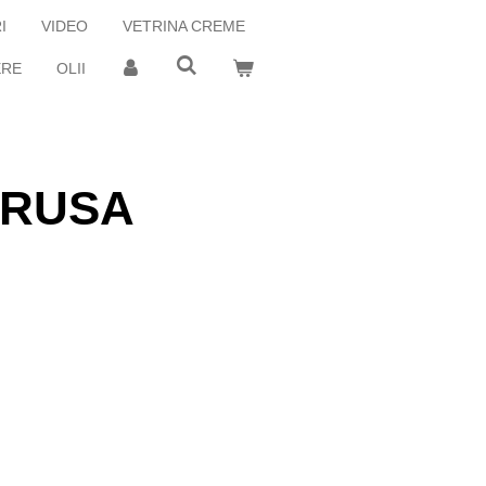
I
VIDEO
VETRINA CREME
ERE
OLII
BRUSA