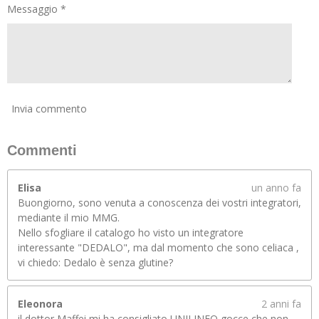
Messaggio *
Invia commento
Commenti
Elisa
un anno fa
Buongiorno, sono venuta a conoscenza dei vostri integratori,
mediante il mio MMG.
Nello sfogliare il catalogo ho visto un integratore
interessante "DEDALO", ma dal momento che sono celiaca ,
vi chiedo: Dedalo è senza glutine?
Eleonora
2 anni fa
il dottor Maffei mi ha consigliato UNILINFO gocce che non