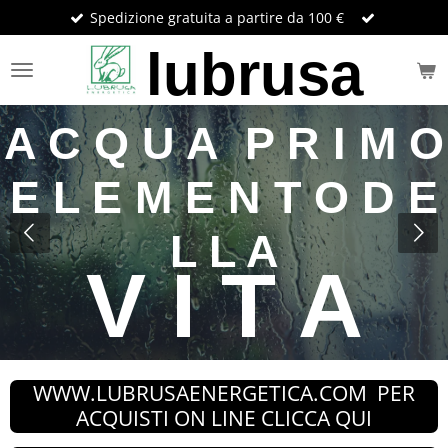
Spedizione gratuita a partire da 100 €
Vai
al
lubrusa
contenuto
principale
A C Q U A P R I M O
E L E M E N T O D E
L L A
V I T A
WWW.LUBRUSAENERGETICA.COM PER
ACQUISTI ON LINE CLICCA QUI