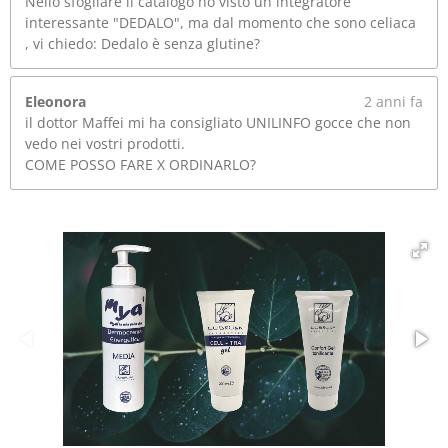
Nello sfogliare il catalogo ho visto un integratore
interessante "DEDALO", ma dal momento che sono celiaca
, vi chiedo: Dedalo è senza glutine?
Eleonora
2 anni fa
il dottor Maffei mi ha consigliato UNILINFO gocce che non
vedo nei vostri prodotti.
COME POSSO FARE X ORDINARLO?