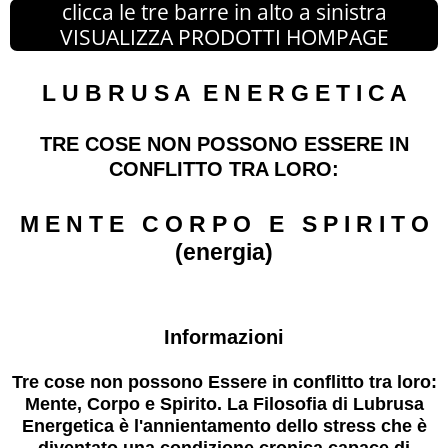
clicca le tre barre in alto a sinistra
VISUALIZZA PRODOTTI HOMPAGE
L U B R U S A E N E R G E T I C A
TRE COSE NON POSSONO ESSERE IN
CONFLITTO TRA LORO:
M E N T E C O R P O E S P I R I T O
(energia)
Informazioni
Tre cose non possono Essere in conflitto tra loro:
Mente, Corpo e Spirito. La Filosofia di Lubrusa
Energetica è l'annientamento dello stress che è